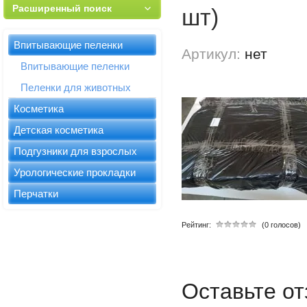
Расширенный поиск
шт)
Впитывающие пеленки
Артикул:
нет
Впитывающие пеленки
Пеленки для животных
Косметика
Детская косметика
Подгузники для взрослых
Урологические прокладки
Перчатки
Рейтинг:
(0 голосов)
Оставьте о